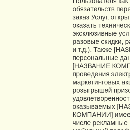
Пользователя как
обязательств пер
заказ Услуг, откр
оказать техничес
эксклюзивные усл
разовые скидки, 
и т.д.). Также [
персональные дан
[НАЗВАНИЕ КОМПА
проведения элект
маркетинговых ак
розыгрышей призо
удовлетворенности
оказываемых [Н
КОМПАНИИ] имеет
числе рекламные 