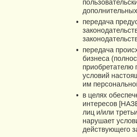
пользовательск
дополнительных
передача преду
законодательст
законодательст
передача проис
бизнеса (полнос
приобретателю 
условий настоя
им персонально
в целях обеспе
интересов [НА
лиц и/или треть
нарушает услов
действующего з