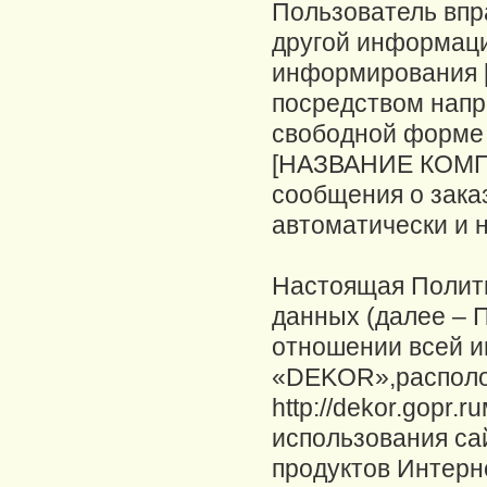
Пользователь впр
другой информаци
информирования 
посредством напр
свободной форме 
[НАЗВАНИЕ КОМП
сообщения о зака
автоматически и 
Настоящая Политика конфиденциальности персональных данных (далее – Политика конфиденциальности) действует в отношении всей информации, которую Интернет-магазин «DEKOR»,расположенный на доменном имени http://dekor.gopr.ruможет получить о Пользователе во время использования сайта Интернет-магазина, программ и продуктов Интернет-магазина.1. ОПРЕДЕЛЕНИЕ ТЕРМИНОВ1.1 В настоящей Политике конфиденциальности используются следующие термины:1.1.1. «Администрация сайта Интернет-магазина (далее – Администрация сайта) » – уполномоченные сотрудники на управления сайтом, действующие от имени ООО Нако плюс, которые организуют и (или) осуществляет обработку персональных данных, а также определяет цели обработки персональных данных, состав персональных данных, подлежащих обработке, действия (операции), совершаемые с персональными данными.1.1.2. «Персональные данные» - любая информация, относящаяся к прямо или косвенно определенному или определяемому физическому лицу (субъекту персональных данных).1.1.3. «Обработка персональных данных» - любое действие (операция) или совокупность действий (операций), совершаемых с использованием средств автоматизации или без использования таких средств с персональными данными, включая сбор, запись, систематизацию, накопление, хранение, уточнение (обновление, изменение), извлечение, использование, передачу (распространение, предоставление, доступ), обезличивание, блокирование, удаление, уничтожение персональных данных.1.1.4. «Конфиденциальность персональных данных» - обязательное для соблюдения Оператором или иным получившим доступ к персональным данным лицом требование не допускать их распространения без согласия субъекта персональных данных или наличия иного законного основания.1.1.5. «Пользователь сайта Интернет-магазина (далее ? Пользователь)» – лицо, имеющее доступ к Сайту, посредством сети Интернет и использующее Сайт интернет-магазина.1.1.6. «Cookies» — небольшой фрагмент данных, отправленный веб-сервером и хранимый на компьютере пользователя, который веб-клиент или веб-браузер каждый раз пересылает веб-серверу в HTTP-запросе при попытке открыть страницу соответствующего сайта.1.1.7. «IP-адрес» — уникальный сетевой адрес узла в компьютерной сети, построенной по протоколу IP.2. ОБЩИЕ ПОЛОЖЕНИЯ2.1. Использование Пользователем сайта Интернет-магазина означает согласие с настоящей Политикой конфиденциальности и условиями обработки персональных данных Пользователя.2.2. В случае несогласия с условиями Политики конфиденциальности Пользователь должен прекратить использование сайта Интернет-магазина.2.3.Настоящая Политика конфиденциальности применяется только к сайту Интернет-магазина http://dekor.gopr.ru. Интернет-магазин не контролирует и не несет ответственность за сайты третьих лиц, на которые Пользователь может перейти по ссылкам, доступным на сайте Интернет-магазина.2.4. Администрация сайта не проверяет достоверность персональных данных, предоставляемых Пользователем сайта Интернет-магазина. 3. ПРЕДМЕТ ПОЛИТИКИ КОНФИДЕНЦИАЛЬНОСТИ 3.1. Настоящая Политика конфиденциальности устанавливает обязательства Администрации сайта интернет-магазина по неразглашению и об