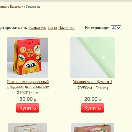
авная
/
Каталоги
/
Упаковка
ртировать по:
Названию
Цене
Наличию
На странице:
Пакет ламинированный
Упаковочная бумага 1
«Подарок для счастья»
70*50см . Глянец
31*40*12 см
60.00
20.00
р
р
Купить
Купить