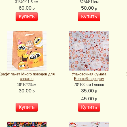
31*40*11,5 см
32*44*11см
60.00
50.00
р
р
Купить
Купить
Крафт пакет Много поводов для
Упаковочная бумага
счастья
Волшебсворядом
18*10*23см
70*100 см Глянец
30.00
35.00
р
р
45.00
р
Купить
Купить