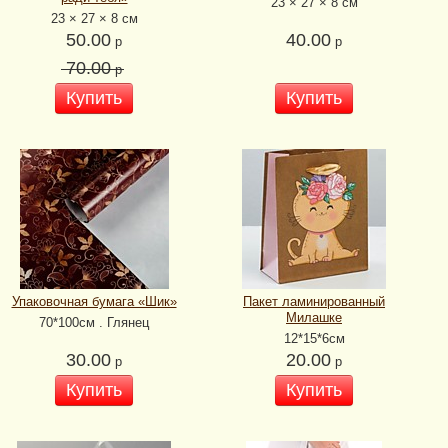
23 × 27 × 8 см
23 × 27 × 8 см
50.00
40.00
р
р
70.00
р
Купить
Купить
Упаковочная бумага «Шик»
Пакет ламинированный
Милашке
70*100см . Глянец
12*15*6см
30.00
20.00
р
р
Купить
Купить