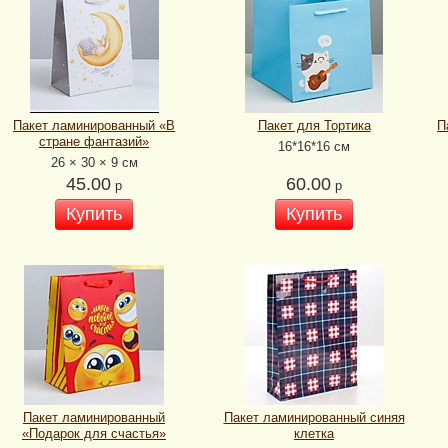
Пакет ламинированный «В
Пакет для Тортика
П
стране фантазий»
16*16*16 см
26 × 30 × 9 см
45.00
60.00
р
р
Купить
Купить
Пакет ламинированный
Пакет ламинированный синяя
«Подарок для счастья»
клетка