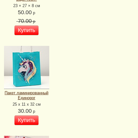
23 × 27 × 8 см
50.00
р
70.00
р
Купить
Пакет ламинированный
Единорог
25 х 11 х 32 см
30.00
р
Купить