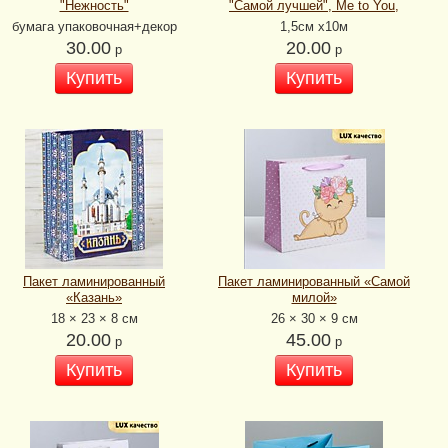
"Нежность"
"Самой лучшей", Me to You,
бумага упаковочная+декор
1,5см х10м
30.00
20.00
р
р
Купить
Купить
Пакет ламинированный
Пакет ламинированный «Самой
«Казань»
милой»
18 × 23 × 8 см
26 × 30 × 9 см
20.00
45.00
р
р
Купить
Купить