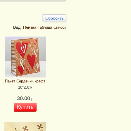
Сбросить
Вид:
Плитка
Таблица
Список
Пакет Сердечки крафт
18*23см
30.00
р
Купить