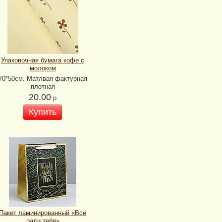
Упаковочная бумага кофе с
молоком
70*50см. Матлвая фактурная
плотная
20.00
р
Купить
Пакет ламинированный «Всё
ради тебя»