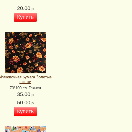
20.00
р
Купить
Упаковочная бумага Золотые
шишки
70*100 см Глянец
35.00
р
50.00
р
Купить