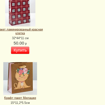
акет ламинированный красная
клетка
32*44*11 см
50.00
р
Купить
Крафт пакет Милашке
15*11,2*5.5см