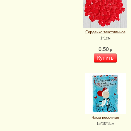
Сердечко текстильное
1*1см
0.50
р
Купить
Часы песочные
15*10*3см