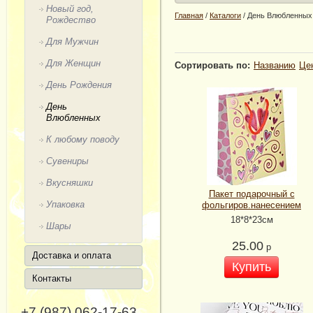
Новый год,
Главная
/
Каталоги
/
День Влюбленных
Рождество
Для Мужчин
Для Женщин
Сортировать по:
Названию
Це
День Рождения
День
Влюбленных
К любому поводу
Сувениры
Вкусняшки
Пакет подарочный с
Упаковка
фольгиров.нанесением
18*8*23см
Шары
25.00
р
Доставка и оплата
Купить
Контакты
+7 (987) 062-17-63